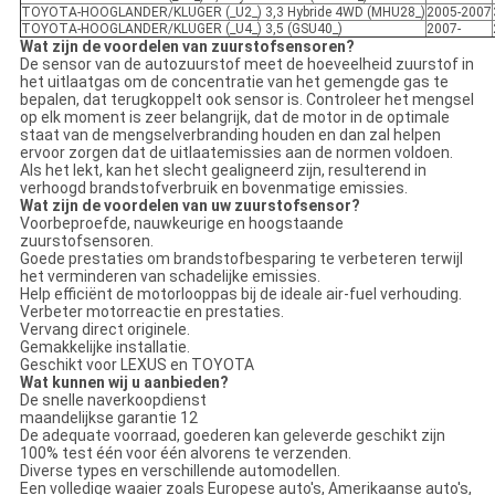
TOYOTA-HOOGLANDER/KLUGER (_U2_) 3,3 Hybride 4WD (MHU28_)
2005-2007
TOYOTA-HOOGLANDER/KLUGER (_U4_) 3,5 (GSU40_)
2007-
Wat zijn de voordelen van zuurstofsensoren?
De sensor van de autozuurstof meet de hoeveelheid zuurstof in
het uitlaatgas om de concentratie van het gemengde gas te
bepalen, dat terugkoppelt ook sensor is. Controleer het mengsel
op elk moment is zeer belangrijk, dat de motor in de optimale
staat van de mengselverbranding houden en dan zal helpen
ervoor zorgen dat de uitlaatemissies aan de normen voldoen.
Als het lekt, kan het slecht gealigneerd zijn, resulterend in
verhoogd brandstofverbruik en bovenmatige emissies.
Wat zijn de voordelen van uw zuurstofsensor?
Voorbeproefde, nauwkeurige en hoogstaande
zuurstofsensoren.
Goede prestaties om brandstofbesparing te verbeteren terwijl
het verminderen van schadelijke emissies.
Help efficiënt de motorlooppas bij de ideale air-fuel verhouding.
Verbeter motorreactie en prestaties.
Vervang direct originele.
Gemakkelijke installatie.
Geschikt voor LEXUS en TOYOTA
Wat kunnen wij u aanbieden?
De snelle naverkoopdienst
maandelijkse garantie 12
De adequate voorraad, goederen kan geleverde geschikt zijn
100% test één voor één alvorens te verzenden.
Diverse types en verschillende automodellen.
Een volledige waaier zoals Europese auto's, Amerikaanse auto's,