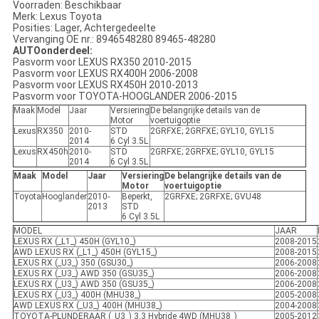
Voorraden: Beschikbaar
Merk: Lexus Toyota
Posities: Lager, Achtergedeelte
Vervanging OE nr.: 8946548280 89465-48280
AUTOonderdeel:
Pasvorm voor LEXUS RX350 2010-2015
Pasvorm voor LEXUS RX400H 2006-2008
Pasvorm voor LEXUS RX450H 2010-2013
Pasvorm voor TOYOTA-HOOGLANDER 2006-2015
Maak
Model
Jaar
Versiering
De belangrijke details van de
Motor
voertuigoptie
Lexus
RX350
2010-
STD
2GRFXE; 2GRFXE; GYL10, GYL15
2014
6 Cyl 3.5L
Lexus
RX450h
2010-
STD
2GRFXE; 2GRFXE; GYL10, GYL15
2014
6 Cyl 3.5L
Maak
Model
Jaar
Versiering
De belangrijke details van de
Motor
voertuigoptie
Toyota
Hooglander
2010-
Beperkt,
2GRFXE; 2GRFXE; GVU48
2013
STD
6 Cyl 3.5L
MODEL
JAAR
LEXUS RX (_L1_) 450H (GYL10_)
2008-2015
AWD LEXUS RX (_L1_) 450H (GYL15_)
2008-2015
LEXUS RX (_U3_) 350 (GSU30_)
2006-2008
LEXUS RX (_U3_) AWD 350 (GSU35_)
2006-2008
LEXUS RX (_U3_) AWD 350 (GSU35_)
2006-2008
LEXUS RX (_U3_) 400H (MHU38_)
2005-2008
AWD LEXUS RX (_U3_) 400H (MHU38_)
2004-2008
TOYOTA-PLUNDERAAR (_U3_) 3,3 Hybride 4WD (MHU38_)
2005-2012