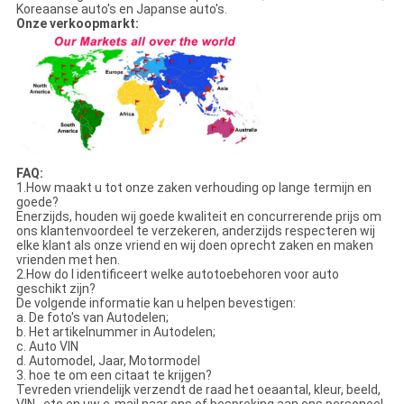
Koreaanse auto's en Japanse auto's.
Onze verkoopmarkt:
FAQ:
1.How maakt u tot onze zaken verhouding op lange termijn en
goede?
Enerzijds, houden wij goede kwaliteit en concurrerende prijs om
ons klantenvoordeel te verzekeren, anderzijds respecteren wij
elke klant als onze vriend en wij doen oprecht zaken en maken
vrienden met hen.
2.How do I identificeert welke autotoebehoren voor auto
geschikt zijn?
De volgende informatie kan u helpen bevestigen:
a. De foto's van Autodelen;
b. Het artikelnummer in Autodelen;
c. Auto VIN
d. Automodel, Jaar, Motormodel
3. hoe te om een citaat te krijgen?
Tevreden vriendelijk verzendt de raad het oeaantal, kleur, beeld,
VIN, .etc en uw e-mail naar ons of bespreking aan ons personeel