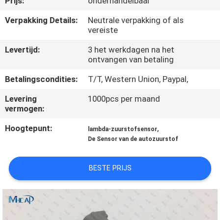
Prijs:
onderhandelbaar
NEEM
CONTACT
Verpakking Details:
Neutrale verpakking of als
vereiste
OP
Levertijd:
3 het werkdagen na het
ontvangen van betaling
VERZOEK
Betalingscondities:
T/T, Western Union, Paypal,
OM
Levering
1000pcs per maand
EEN
vermogen:
CITAAT
Hoogtepunt:
,
lambda-zuurstofsensor
De Sensor van de autozuurstof
SITEMAP
BESTE PRIJS
PRIVACY
POLICY