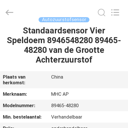
Linkway
Auto
Parts
Limited.
All
Autozuurstofsensor
Rights
Reserved.
Standaardsensor Vier
HUIS
Speldoem 8946548280 89465-
PRODUCTEN
48280 van de Grootte
Achterzuurstof
ONGEVEER
ONS
Plaats van
China
herkomst:
FABRIEKSREIS
Merknaam:
MHC AP
Modelnummer:
89465-48280
KWALITEITSCONTROLE
Min. bestelaantal:
Verhandelbaar